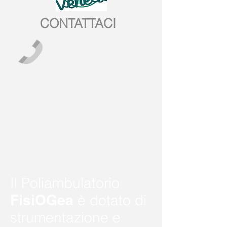
CONTATTACI
Il Poliambulatorio
FisiOGea
è dotato di
strumentazione e