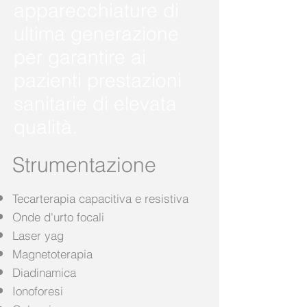
apparecchiature di
ultima generazione
per garantire ai
pazienti prestazioni
sanitarie di elevata
qualità.
Strumentazione
Tecarterapia capacitiva e resistiva
Onde d'urto focali
Laser yag
Magnetoterapia
Diadinamica
Ionoforesi