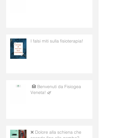
I falsi miti sulla fisioterapia!
🏥 Benvenuti da Fisiogea
Veneta! 🌿
❌ Dolore alla schiena che