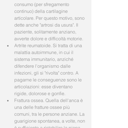
consumo (per sfregamento 
continuo) della cartilagine 
articolare. Per questo motivo, sono 
dette anche "artrosi da usura". Il 
paziente, solitamente anziano, 
avverte dolore e difficoltà motorie.  
Artrite reumatoide. Si tratta di una 
malattia autoimmune, in cui il 
sistema immunitario, anziché 
difendere l'organismo dalle 
infezioni, gli si "rivolta" contro. A 
pagarne le conseguenze sono le 
articolazioni: esse diventano 
rigide, dolorose e gonfie.  
Frattura ossea. Quella dell'anca è 
una delle fratture ossee più 
comuni, tra le persone anziane. La 
guarigione spontanea, a volte, non 
è sufficiente a ristabilire la piena 