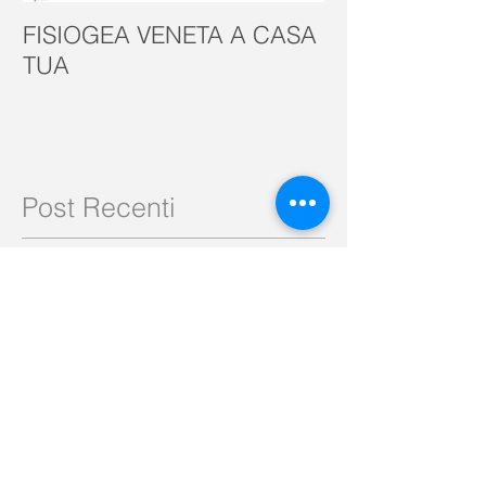
FISIOGEA VENETA A CASA
GIORNATA M
TUA
Post Recenti
💥 STOP AL DOLORE CRONICO!
💥