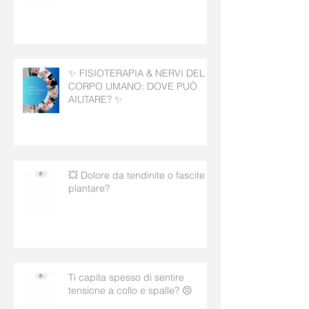
💥 STOP AL DOLORE CRONICO!
💥
✨ FISIOTERAPIA & NERVI DEL
CORPO UMANO: DOVE PUÒ
AIUTARE? ✨
💥 Dolore da tendinite o fascite
plantare?