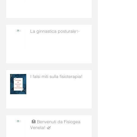
Ti capita spesso di sentire
tensione a collo e spalle? 😣
La ginnastica posturale✨
I falsi miti sulla fisioterapia!
🏥 Benvenuti da Fisiogea