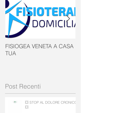
Post Rilevanti
FISIOGEA VENETA A CASA
GIORNATA M
TUA
Post Recenti