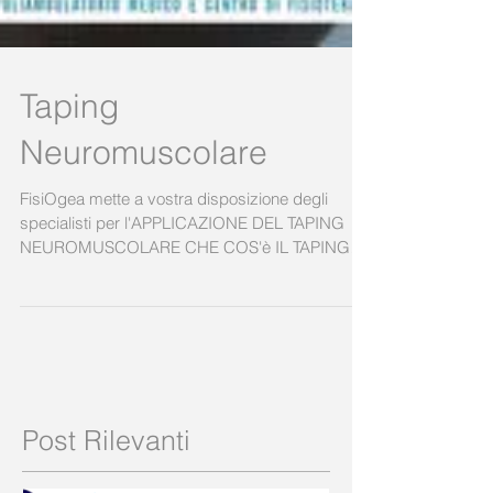
Taping
Neuromuscolare
FisiOgea mette a vostra disposizione degli
specialisti per l'APPLICAZIONE DEL TAPING
NEUROMUSCOLARE CHE COS'è IL TAPING
NEUROMUSCOLARE? ...