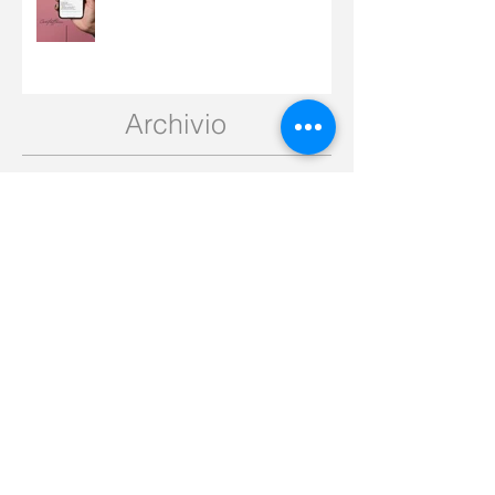
fisioterapia! 🌟
Archivio
ottobre 2025
(3)
3 post
settembre 2025
(3)
3 post
agosto 2025
(4)
4 post
luglio 2025
(6)
6 post
marzo 2023
(1)
1 post
gennaio 2022
(1)
1 post
luglio 2021
(1)
1 post
giugno 2021
(1)
1 post
maggio 2021
(2)
2 post
aprile 2021
(2)
2 post
gennaio 2021
(1)
1 post