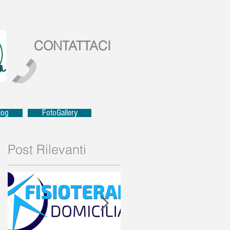
CONTATTACI
log
FotoGallery
Post Rilevanti
a