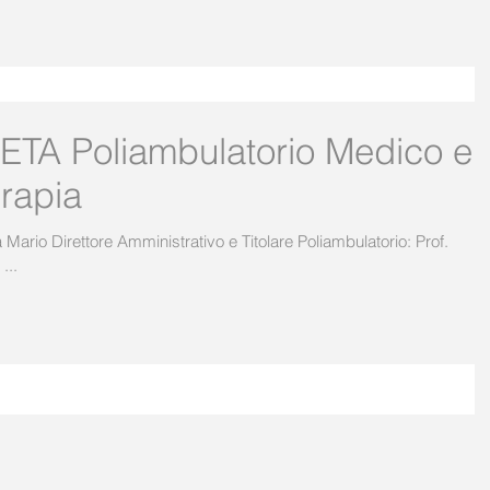
o Medico e
erapia
...