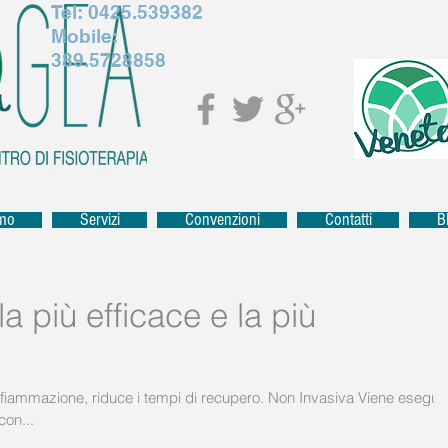
Tel:
0425.539382
Mobile:
389.5728858
amo
Servizi
Convenzioni
Contatti
B
a più efficace e la più
infiammazione, riduce i tempi di recupero. Non Invasiva Viene eseguit
con...