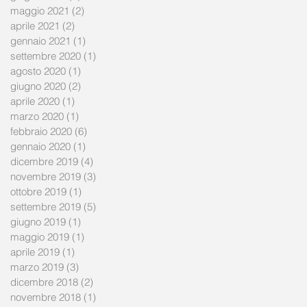
maggio 2021
(2)
2 post
aprile 2021
(2)
2 post
gennaio 2021
(1)
1 post
settembre 2020
(1)
1 post
agosto 2020
(1)
1 post
giugno 2020
(2)
2 post
aprile 2020
(1)
1 post
marzo 2020
(1)
1 post
febbraio 2020
(6)
6 post
gennaio 2020
(1)
1 post
dicembre 2019
(4)
4 post
novembre 2019
(3)
3 post
ottobre 2019
(1)
1 post
settembre 2019
(5)
5 post
giugno 2019
(1)
1 post
maggio 2019
(1)
1 post
aprile 2019
(1)
1 post
marzo 2019
(3)
3 post
dicembre 2018
(2)
2 post
novembre 2018
(1)
1 post