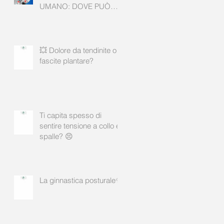
UMANO: DOVE PUÒ
AIUTARE? ✨
💥 Dolore da tendinite o
fascite plantare?
Ti capita spesso di
sentire tensione a collo e
spalle? 😣
La ginnastica posturale✨