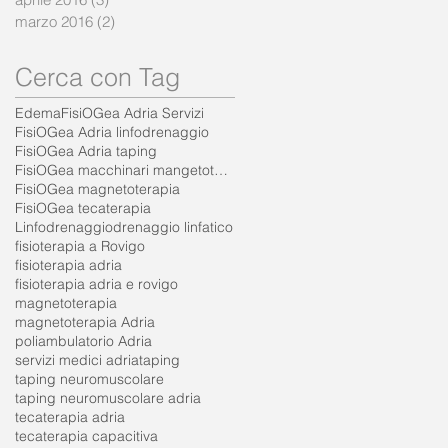
marzo 2016
(2)
2 post
Cerca con Tag
Edema
FisiOGea Adria Servizi
FisiOGea Adria linfodrenaggio
FisiOGea Adria taping
FisiOGea macchinari mangetoterapia
FisiOGea magnetoterapia
FisiOGea tecaterapia
Linfodrenaggio
drenaggio linfatico
fisioterapia a Rovigo
fisioterapia adria
fisioterapia adria e rovigo
magnetoterapia
magnetoterapia Adria
poliambulatorio Adria
servizi medici adria
taping
taping neuromuscolare
taping neuromuscolare adria
tecaterapia adria
tecaterapia capacitiva