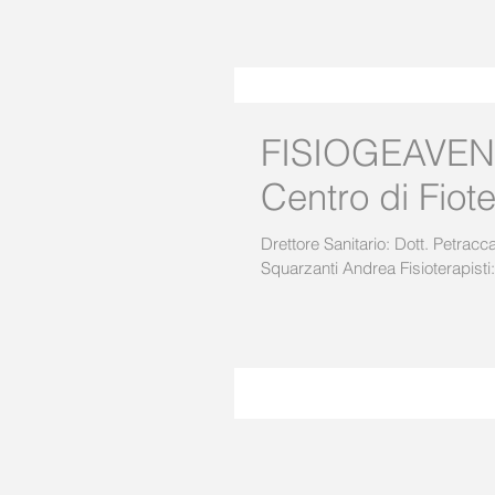
FISIOGEAVENETA Poliambulatori
Centro di Fiot
Drettore Sanitario: Dott. Petracca Mario Direttore Amministrativo e Titolare Poliambulatorio: Prof.
Squarzanti Andrea Fisioterapisti: 