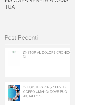
FISIOGEA VENETA A CASA
GIORNATA M
TUA
Post Recenti
💥 STOP AL DOLORE CRONICO!
💥
✨ FISIOTERAPIA & NERVI DEL
CORPO UMANO: DOVE PUÒ