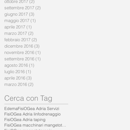
ottobre 2017
(2)
2 post
settembre 2017
(2)
2 post
giugno 2017
(3)
3 post
maggio 2017
(1)
1 post
aprile 2017
(1)
1 post
marzo 2017
(2)
2 post
febbraio 2017
(2)
2 post
dicembre 2016
(3)
3 post
novembre 2016
(1)
1 post
settembre 2016
(1)
1 post
agosto 2016
(1)
1 post
luglio 2016
(1)
1 post
aprile 2016
(3)
3 post
marzo 2016
(2)
2 post
Cerca con Tag
Edema
FisiOGea Adria Servizi
FisiOGea Adria linfodrenaggio
FisiOGea Adria taping
FisiOGea macchinari mangetoterapia