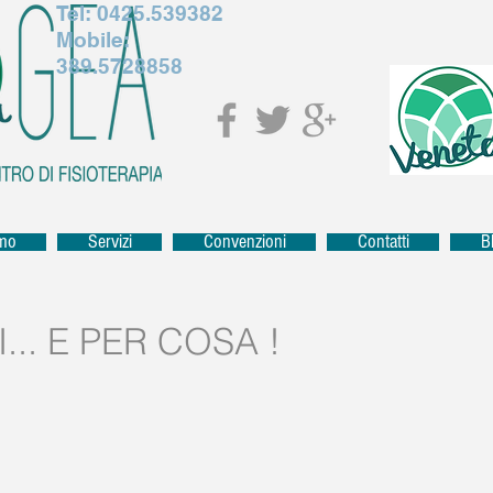
Tel:
0425.539382
Mobile:
389.5728858
amo
Servizi
Convenzioni
Contatti
B
... E PER COSA !