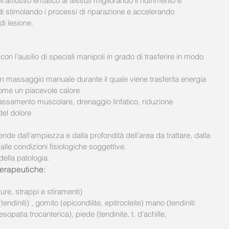
ll’afflusso ematico ai tessuti migliorando il nutrimento e 
di stimolando i processi di riparazione e accelerando 
di lesione.
on l’ausilio di speciali manipoli in grado di trasferire in modo 
di un massaggio manuale durante il quale viene trasferita energia 
ome un piacevole calore  
lassamento muscolare, drenaggio linfatico, riduzione 
el dolore  
de dall’ampiezza e dalla profondità dell’area da trattare, dalla 
lle condizioni fisiologiche soggettive. 
della patologia.
terapeutiche:
tture, strappi e stiramenti)
opatia trocanterica), piede (tendinite, t. d’achille,                  