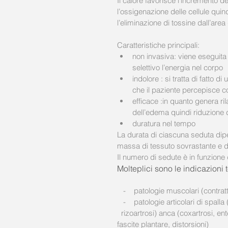
Il calore favorisce l’incremento de
l’ossigenazione delle cellule quin
l’eliminazione di tossine dall’area 
Caratteristiche principali: 
non invasiva: viene eseguita c
selettivo l’energia nel corpo  
indolore : si tratta di fatto 
che il paziente percepisce c
efficace :in quanto genera ri
dell’edema quindi riduzione d
duratura nel tempo 
La durata di ciascuna seduta dipen
massa di tessuto sovrastante e da
Il numero di sedute è in funzione 
Molteplici sono le indicazioni 
   -    patologie muscolari (contra
   -    patologie articolari di spalla (tendiniti) , gomito (epicondilite, epitrocleite) mano (tendiniti        
  rizoartrosi) anca (coxartrosi, entes
fascite plantare, distorsioni)