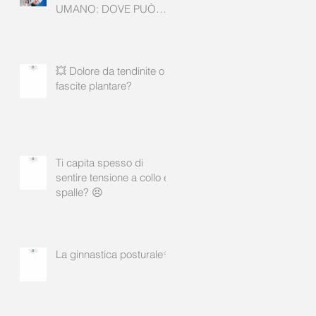
UMANO: DOVE PUÒ
AIUTARE? ✨
💥 Dolore da tendinite o
fascite plantare?
Ti capita spesso di
sentire tensione a collo e
spalle? 😣
La ginnastica posturale✨