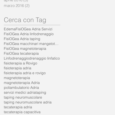
marzo 2016
(2)
2 post
Cerca con Tag
Edema
FisiOGea Adria Servizi
FisiOGea Adria linfodrenaggio
FisiOGea Adria taping
FisiOGea macchinari mangetoterapia
FisiOGea magnetoterapia
FisiOGea tecaterapia
Linfodrenaggio
drenaggio linfatico
fisioterapia a Rovigo
fisioterapia adria
fisioterapia adria e rovigo
magnetoterapia
magnetoterapia Adria
poliambulatorio Adria
servizi medici adria
taping
taping neuromuscolare
taping neuromuscolare adria
tecaterapia adria
tecaterapia capacitiva