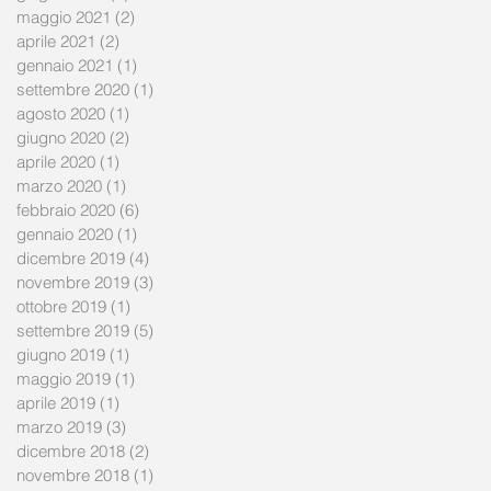
maggio 2021
(2)
2 post
aprile 2021
(2)
2 post
gennaio 2021
(1)
1 post
settembre 2020
(1)
1 post
agosto 2020
(1)
1 post
giugno 2020
(2)
2 post
aprile 2020
(1)
1 post
marzo 2020
(1)
1 post
febbraio 2020
(6)
6 post
gennaio 2020
(1)
1 post
dicembre 2019
(4)
4 post
novembre 2019
(3)
3 post
ottobre 2019
(1)
1 post
settembre 2019
(5)
5 post
giugno 2019
(1)
1 post
maggio 2019
(1)
1 post
aprile 2019
(1)
1 post
marzo 2019
(3)
3 post
dicembre 2018
(2)
2 post
novembre 2018
(1)
1 post