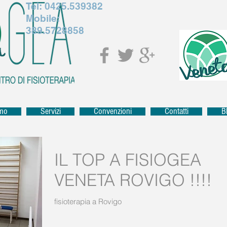
Tel:
0425.539382
Mobile:
389.5728858
amo
Servizi
Convenzioni
Contatti
B
IL TOP A FISIOGEA
VENETA ROVIGO !!!!
fisioterapia a Rovigo