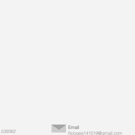
Email
.539382
fisiogea141019@gmail.com