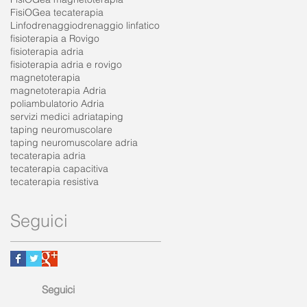
FisiOGea tecaterapia
Linfodrenaggio
drenaggio linfatico
fisioterapia a Rovigo
fisioterapia adria
fisioterapia adria e rovigo
magnetoterapia
magnetoterapia Adria
poliambulatorio Adria
servizi medici adria
taping
taping neuromuscolare
taping neuromuscolare adria
tecaterapia adria
tecaterapia capacitiva
tecaterapia resistiva
Seguici
Seguici