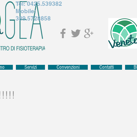
Tel:
0425.539382
Mobile:
389.5728858
amo
Servizi
Convenzioni
Contatti
B
!!!!