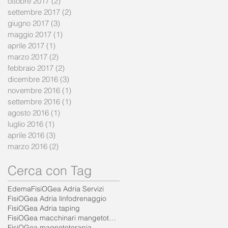
ottobre 2017
(2)
2 post
settembre 2017
(2)
2 post
giugno 2017
(3)
3 post
maggio 2017
(1)
1 post
aprile 2017
(1)
1 post
marzo 2017
(2)
2 post
febbraio 2017
(2)
2 post
dicembre 2016
(3)
3 post
novembre 2016
(1)
1 post
settembre 2016
(1)
1 post
agosto 2016
(1)
1 post
luglio 2016
(1)
1 post
aprile 2016
(3)
3 post
marzo 2016
(2)
2 post
Cerca con Tag
Edema
FisiOGea Adria Servizi
FisiOGea Adria linfodrenaggio
FisiOGea Adria taping
FisiOGea macchinari mangetoterapia
FisiOGea magnetoterapia