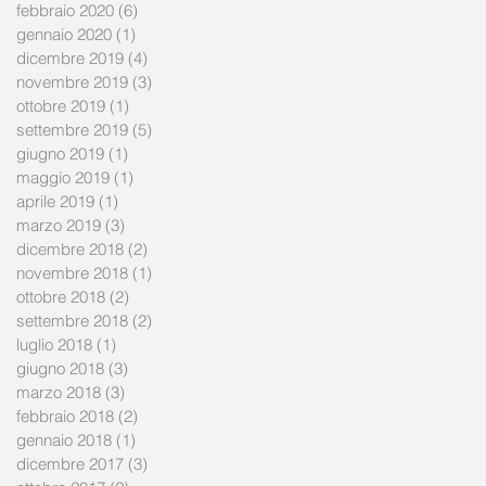
febbraio 2020
(6)
6 post
gennaio 2020
(1)
1 post
dicembre 2019
(4)
4 post
novembre 2019
(3)
3 post
ottobre 2019
(1)
1 post
settembre 2019
(5)
5 post
giugno 2019
(1)
1 post
maggio 2019
(1)
1 post
aprile 2019
(1)
1 post
marzo 2019
(3)
3 post
dicembre 2018
(2)
2 post
novembre 2018
(1)
1 post
ottobre 2018
(2)
2 post
settembre 2018
(2)
2 post
luglio 2018
(1)
1 post
giugno 2018
(3)
3 post
marzo 2018
(3)
3 post
febbraio 2018
(2)
2 post
gennaio 2018
(1)
1 post
dicembre 2017
(3)
3 post